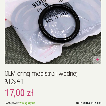
Przejdź
OEM oring magistrali wodnej
na
początek
31.2x4.1
galerii
17,00 zł
Dostępność:
W magazynie
SKU
91314-PH7-003