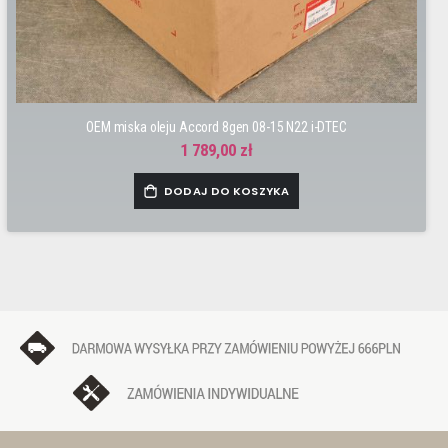
OEM miska oleju Accord 8gen 08-15 N22 i-DTEC
1 789,00 zł
DODAJ DO KOSZYKA