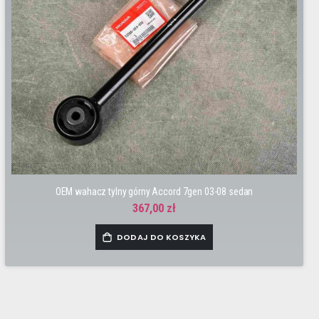
OEM wahacz tylny górny Accord 7gen 03-08 sedan
367,00 zł
DODAJ DO KOSZYKA