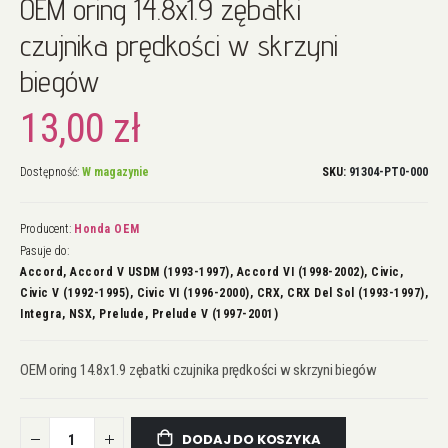
OEM oring 14.8x1.9 zębatki
na
początek
czujnika prędkości w skrzyni
galerii
biegów
13,00 zł
Dostępność:
W magazynie
SKU
91304-PT0-000
Producent:
Honda OEM
Pasuje do:
Accord, Accord V USDM (1993-1997), Accord VI (1998-2002), Civic,
Civic V (1992-1995), Civic VI (1996-2000), CRX, CRX Del Sol (1993-1997),
Integra, NSX, Prelude, Prelude V (1997-2001)
OEM oring 14.8x1.9 zębatki czujnika prędkości w skrzyni biegów
DODAJ DO KOSZYKA