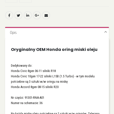
Opis
Oryginalny OEM Honda oring miski oleju
Dedykowany do:
Honda Civic 8gen 06-11 silniki R18
Honda Civic 10gen 17-22 silniki L15B (1.5 Turbo) - w tym modelu
potrzebne są 3 sztuki w/w oringu na miskę
Honda Accord 8gen 08-15 silniki R20
Nr części: 91301-RNA-A01
Numer na schemacie: 36
Na każda miskę oleju potrzebne są 2 sztuki w/w oringów. Zalecana