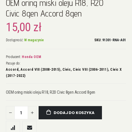
OEM oring miski oleju R18, R20
na
początek
Civic 8gen Accord 8gen
galerii
15,00 zł
Dostępność:
W magazynie
SKU
91301-RNA-A01
Producent:
Honda OEM
Pasuje do:
Accord, Accord VIII (2008-2015), Civic, Civic VIII (2006-2011), Civic X
(2017-2022)
OEM oring miski oleju R18, R20 Civic 8gen Accord 8gen
DODAJ DO KOSZYKA