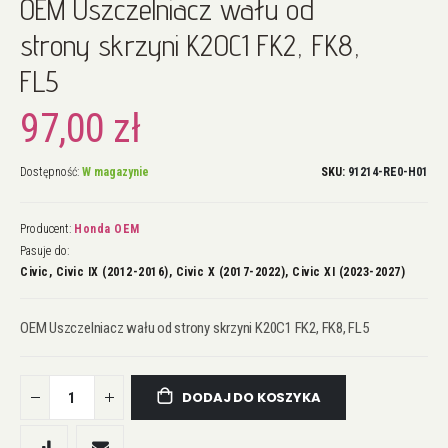
OEM Uszczelniacz wału od
na
początek
strony skrzyni K20C1 FK2, FK8,
galerii
FL5
97,00 zł
Dostępność:
W magazynie
SKU
91214-RE0-H01
Producent:
Honda OEM
Pasuje do:
Civic, Civic IX (2012-2016), Civic X (2017-2022), Civic XI (2023-2027)
OEM Uszczelniacz wału od strony skrzyni K20C1 FK2, FK8, FL5
DODAJ DO KOSZYKA