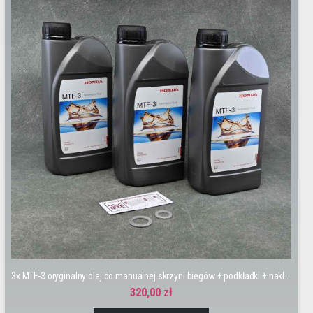
3x MTF-3 oryginalny olej do manualnej skrzyni biegów + podkładki + naklejka
320,00 zł