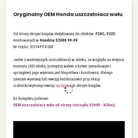
Oryginalny OEM Honda uszczelniacz wału
Od strony skrzyni biegów dedykowany do silników:
F20C, F22C
montowanych w
Hondzie S2000 99-09
.
Nr części: 91214-PCX-003
Jeden z ważniejszych uszczelniaczy w silniku, ze względu na miejsce
montażu (dół silnika, pomiędzy wałem a kołem zamachowym i
sprzęgłem) jego wymiana jest kłopotliwa i kosztowna, dlatego
zalecam wymianę lub rewizję każdorazowo przy okazji
rozbiórki/wymiany/rewizji
sprzęgła
lub skrzyni biegów.
Do kompletu polecam:
OEM uszczelniacz wału od strony rozrządu S2000 - kliknij