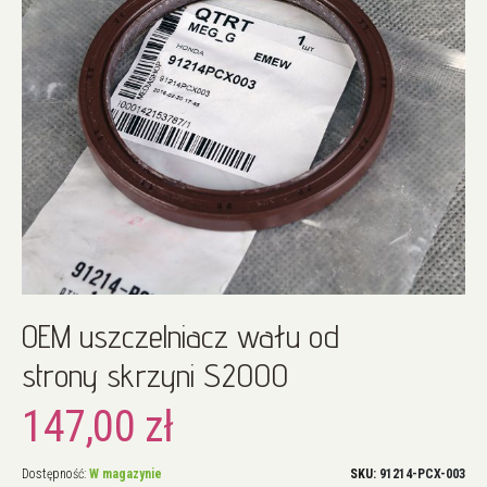
Przejdź
OEM uszczelniacz wału od
na
początek
strony skrzyni S2000
galerii
147,00 zł
Dostępność:
W magazynie
SKU
91214-PCX-003