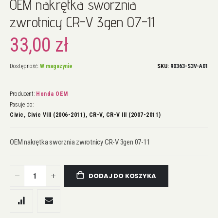
OEM nakrętka sworznia
na
początek
zwrotnicy CR-V 3gen 07-11
galerii
33,00 zł
Dostępność:
W magazynie
SKU
90363-S3V-A01
Producent:
Honda OEM
Pasuje do:
Civic, Civic VIII (2006-2011), CR-V, CR-V III (2007-2011)
OEM nakrętka sworznia zwrotnicy CR-V 3gen 07-11
DODAJ DO KOSZYKA