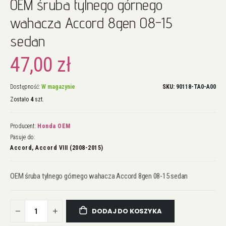
OEM śruba tylnego górnego
na
początek
wahacza Accord 8gen 08-15
galerii
sedan
47,00 zł
Dostępność:
W magazynie
SKU
90118-TA0-A00
Zostało
4
szt.
Producent:
Honda OEM
Pasuje do:
Accord, Accord VIII (2008-2015)
OEM śruba tylnego górnego wahacza Accord 8gen 08-15 sedan
DODAJ DO KOSZYKA