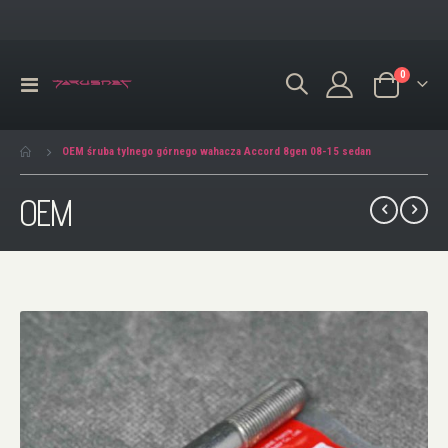
produkty
0
Przełącznik
Koszyk
Nav
OEM śruba tylnego górnego wahacza Accord 8gen 08-15 sedan
OEM
Przejdź
na
koniec
galerii