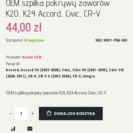
OEM szpilka pokrywy zaworów
na
początek
K20, K24 Accord, Civic, CR-V
galerii
44,00 zł
Dostępność:
W magazynie
SKU
90011-PNA-003
Producent:
Honda OEM
Pasuje do:
Accord, Accord VII (2003-2008), Civic, Civic VII (2001-2005), Civic VIII
(2006-2011), CR-V, CR-V II (2002-2006), FR-V, Integra
OEM szpilka pokrywy zaworów K20, K24 Accord, Civic, CR-V
DODAJ DO KOSZYKA