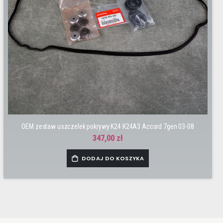
OEM zestaw uszczelek pokrywy K24 K24A3 Accord 7gen 03-08
347,00 zł
DODAJ DO KOSZYKA