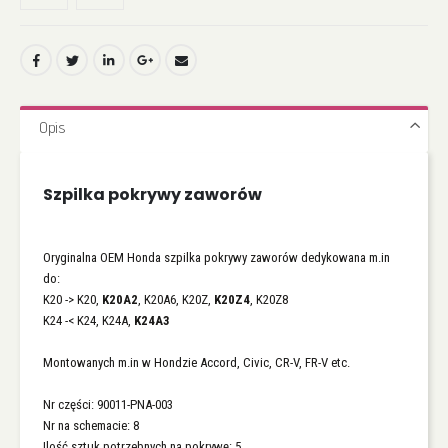
Opis
Szpilka pokrywy zaworów
Oryginalna OEM Honda szpilka pokrywy zaworów dedykowana m.in
do:
K20 -> K20,
K20A2
, K20A6, K20Z,
K20Z4
, K20Z8
K24 -< K24, K24A,
K24A3
Montowanych m.in w Hondzie Accord, Civic, CR-V, FR-V etc.
Nr części: 90011-PNA-003
Nr na schemacie: 8
Ilość sztuk potrzebnych na pokrywę: 5