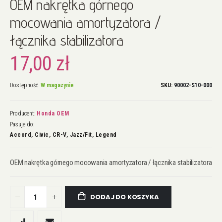
OEM nakrętka górnego
na
początek
mocowania amortyzatora /
galerii
łącznika stabilizatora
17,00 zł
Dostępność:
W magazynie
SKU
90002-S10-000
Producent:
Honda OEM
Pasuje do:
Accord, Civic, CR-V, Jazz/Fit, Legend
OEM nakrętka górnego mocowania amortyzatora / łącznika stabilizatora
DODAJ DO KOSZYKA