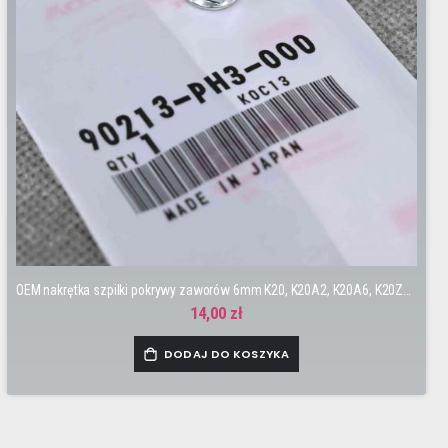
OEM nakrętka szpilki pokrywy zaworów 6mm K20, K20A2, K20A6, K20Z4, K24A3 i inne
14,00 zł
DODAJ DO KOSZYKA