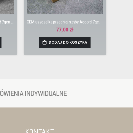
OEM poduszka silnika PRAWA Accord 7gen 03-08 K20A6, K20Z2, K24A3
OEM uszczelka przedniej szyby Accord 7gen 03-08
77,00 zł
DODAJ DO KOSZYKA
KONTAKT