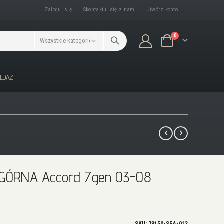
Zaloguj się
Skontaktuj się z nami
Utwórz konto
produkty/ów
0
Koszyk
ZEDAŻ
y GÓRNA Accord 7gen 03-08