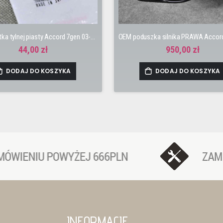
OEM nakrętka tylnej piasty Accord 7gen 03-08 Tourer 24mm
44,00 zł
950,00 zł
DODAJ DO KOSZYKA
DODAJ DO KOSZYKA
INFORMACJE