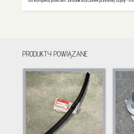
Do kompletu polecam: zestaw uszczelek przedniej szyby
- kli
PRODUKTY POWIĄZANE