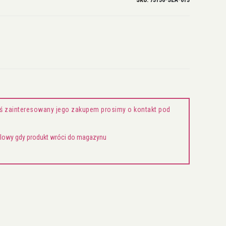
SKU
73150-SEA-013
steś zainteresowany jego zakupem prosimy o kontakt pod
ailowy gdy produkt wróci do magazynu