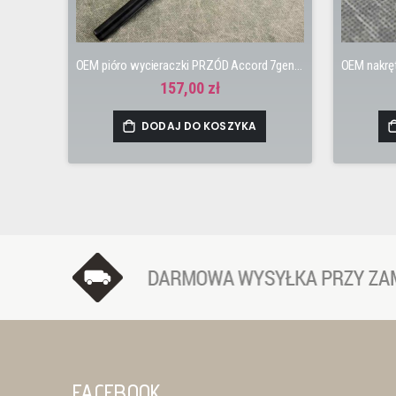
OEM pióro wycieraczki PRZÓD Accord 7gen 03-08 650mm
157,00 zł
DODAJ DO KOSZYKA
FACEBOOK