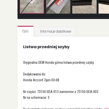
Przejdź
na
Opis
Informacje dodatkowe
początek
galerii
Listwa przedniej szyby
Oryginalna OEM Honda górna listwa przedniej szyby.
Dedykowana do:
Honda Accord 7gen 03-08
Nr części: 73150-SEA-013 zamiennie z 73150-SEA-003
Nr na schemacie: 3