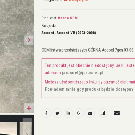
Dostępność:
Brak w magazynie
Producent:
Honda OEM
Pasuje do:
Accord, Accord VII (2003-2008)
OEM listwa przedniej szyby GÓRNA Accord 7gen 03-08
Ten produkt jest obecnie niedostępny. Jeśli je
adresem
jarusnet@jarusnet.pl
Możesz użyć poniższego linku, by otrzymać alert m
Powiadom mnie gdy produkt będzie dostępny