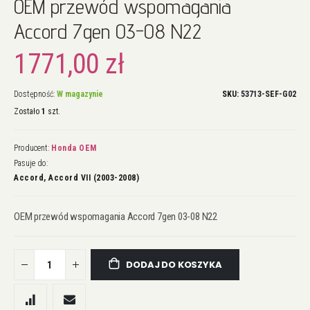
OEM przewód wspomagania
na
początek
Accord 7gen 03-08 N22
galerii
1771,00 zł
Dostępność:
W magazynie
SKU
53713-SEF-G02
Zostało
1
szt.
Producent:
Honda OEM
Pasuje do:
Accord, Accord VII (2003-2008)
OEM przewód wspomagania Accord 7gen 03-08 N22
DODAJ DO KOSZYKA