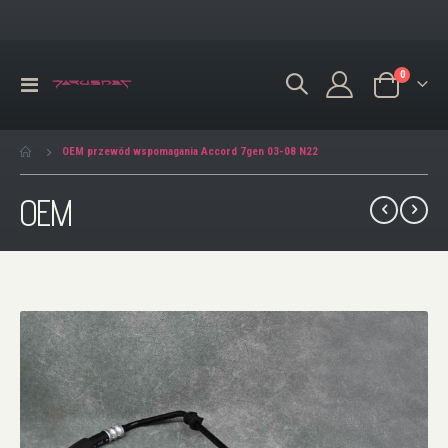
produkty
0
Przełącznik
Koszyk
Nav
OEM przewód wspomagania Accord 7gen 03-08 N22
OEM
Przejdź
na
koniec
galerii