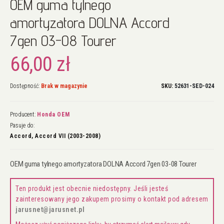
OEM guma tylnego
na
początek
amortyzatora DOLNA Accord
galerii
7gen 03-08 Tourer
66,00 zł
Dostępność:
Brak w magazynie
SKU
52631-SED-024
Producent:
Honda OEM
Pasuje do:
Accord, Accord VII (2003-2008)
OEM guma tylnego amortyzatora DOLNA Accord 7gen 03-08 Tourer
Ten produkt jest obecnie niedostępny. Jeśli jesteś
zainteresowany jego zakupem prosimy o kontakt pod adresem
jarusnet@jarusnet.pl