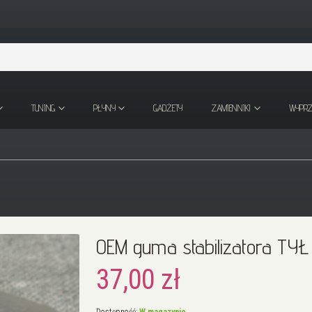
TUNING
PŁYNY
GADŻETY
ZAMIENNIKI
WYPR
OEM guma stabilizatora TY
37,00 zł