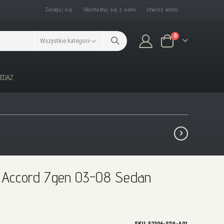
Zaloguj się
Skontaktuj się z nami
Utwórz konto
produkty/ów
0
Koszyk
ZEDAŻ
Ł Accord 7gen 03-08 Sedan