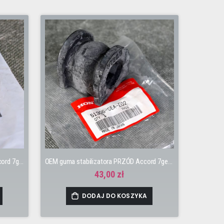
OEM czujnik spalania stukowego Accord 7gen K20A6, K24A3
OEM guma stabilizatora PRZÓD Accord 7gen 03-08 Sedan
43,00 zł
DODAJ DO KOSZYKA