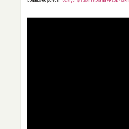
Dodatkowo polecam
OEM gumę stabilizatora na PRZÓD - klikni