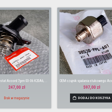
OEM termostat Accord 7gen 03-06 K20A6, K20Z2, K24A3 Civic 8gen 06-11 TypeR FN2 K20Z4
247,00 zł
597,00 zł
DODAJ DO KOSZYKA
Brak w magazynie