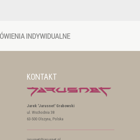
KONTAKT
Jarek 'Jarusnet' Grabowski
ul. Wschodnia 38
63-500 Olszyna, Polska
jarusnet@jarusnet.pl