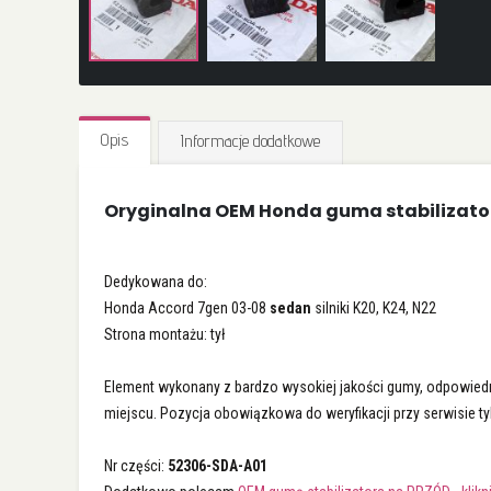
Przejdź
na
Opis
Informacje dodatkowe
początek
galerii
Oryginalna OEM Honda guma stabilizato
Dedykowana do:
Honda Accord 7gen 03-08
sedan
silniki K20, K24, N22
Strona montażu: tył
Element wykonany z bardzo wysokiej jakości gumy, odpowiednio
miejscu. Pozycja obowiązkowa do weryfikacji przy serwisie t
Nr części:
52306-SDA-A01