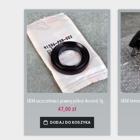
OEM uszczelniacz prawej półosi Accord 7gen K24
47,00 zł
DODAJ DO KOSZYKA