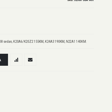
SKU
52306-SDA-A01
3-08 sedan, K20A6/K20Z2 155KM, K24A3 190KM, N22A1 140KM.
A