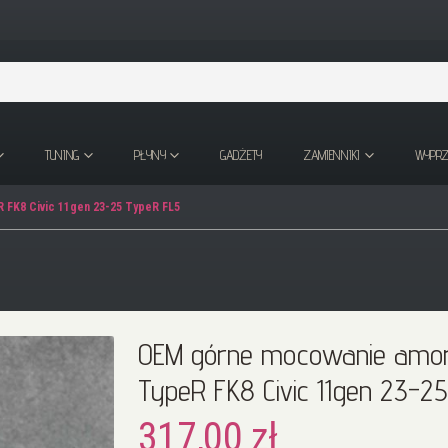
TUNING
PŁYNY
GADŻETY
ZAMIENNIKI
WYPR
 FK8 Civic 11gen 23-25 TypeR FL5
OEM górne mocowanie amort
TypeR FK8 Civic 11gen 23-2
317,00 zł