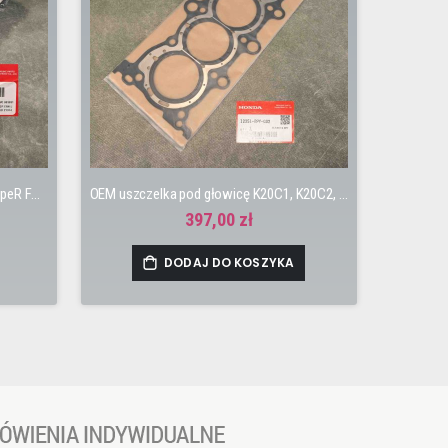
OEM miska oleju Civic 10gen 17-22 TypeR FK8 USDM
OEM uszczelka pod głowicę K20C1, K20C2, FK2 Civic 9gen, FK8 Civic 10gen
397,00 zł
DODAJ DO KOSZYKA