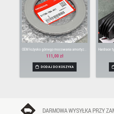
OEM łożysko górnego mocowania amortyzatora Civic 10gen 17-22 TypeR FK8, Civic 11gen 23-25 TypeR FL5
111,00 zł
DODAJ DO KOSZYKA