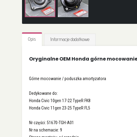
Przejdź
na
Opis
Informacje dodatkowe
początek
galerii
Oryginalne OEM Honda górne mocowani
Górne mocowanie / poduszka amortyzatora
Dedykowane do:
Honda Civic 10gen 17-22 TypeR FK8
Honda Civic 11gen 23-25 TypeR FL5
Nr części: 51670-TGH-A01
Nr na schemacie: 9