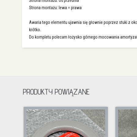
Strona montażu: oś przednia
Strona montażu: lewa = prawa
Awaria tego elementu ujawnia się głownie poprzez stuki z ok
krótko.
Do kompletu polecam łożysko górnego mocowania amortyza
PRODUKTY POWIĄZANE