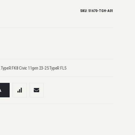
SKU
51670-TGH-A01
TypeR FK8 Civic 11gen 23-25 TypeR FL5
A