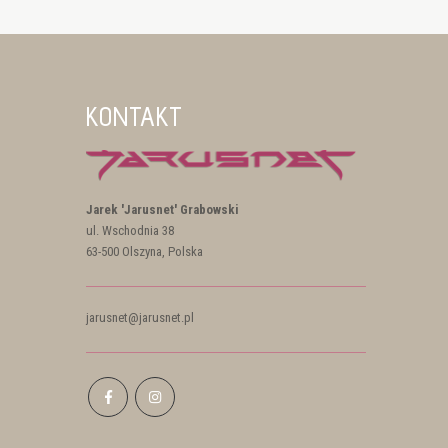
KONTAKT
Jarek 'Jarusnet' Grabowski
ul. Wschodnia 38
63-500 Olszyna, Polska
jarusnet@jarusnet.pl