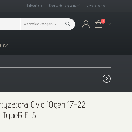
Zaloguj się
Skontaktuj się z nami
Utwórz konto
produkty/ów
0
Koszyk
ZEDAŻ
yzatora Civic 10gen 17-22
5 TypeR FL5