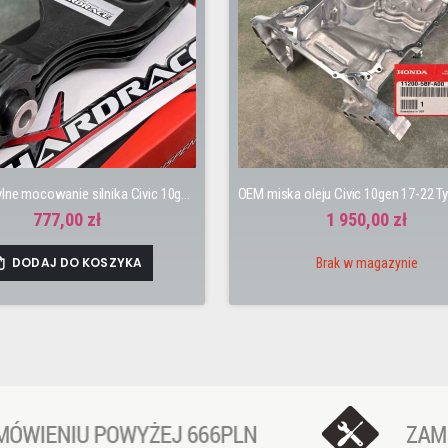
Hardrace tylne mocowanie silnika Civic 10gen 17-22 FK7 FC1 L15BA L15BB
777,00 zł
1 950,00 zł
DODAJ DO KOSZYKA
Brak w magazynie