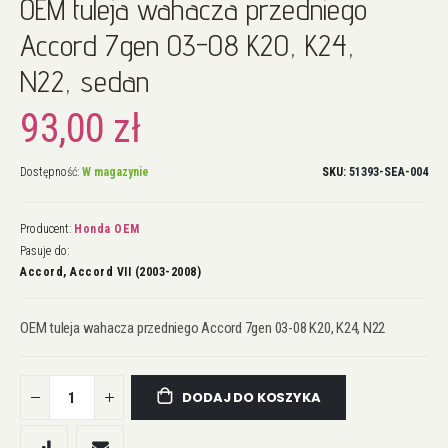
OEM tuleja wahacza przedniego
na
początek
Accord 7gen 03-08 K20, K24,
galerii
N22, sedan
93,00 zł
Dostępność:
W magazynie
SKU
51393-SEA-004
Producent:
Honda OEM
Pasuje do:
Accord, Accord VII (2003-2008)
OEM tuleja wahacza przedniego Accord 7gen 03-08 K20, K24, N22
DODAJ DO KOSZYKA