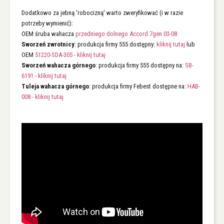
Dodatkowo za jebną 'robocizną' warto zweryfikować (i w razie
potrzeby wymienić):
OEM śruba wahacza
przedniego dolnego Accord 7gen 03-08
Sworzeń zwrotnicy
: produkcja firmy 555 dostępny:
kliknij tutaj
lub
OEM
51220-SDA-305 - kliknij tutaj
Sworzeń wahacza górnego
: produkcja firmy 555 dostępny na:
SB-
6191 - kliknij tutaj
Tuleja wahacza górnego
: produkcja firmy Febest dostępne na:
HAB-
008 - kliknij tutaj