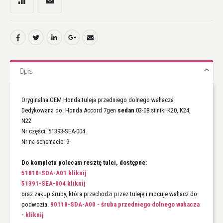
Opis
Oryginalna OEM Honda tuleja przedniego dolnego wahacza
Dedykowana do: Honda Accord 7gen
sedan
03-08 silniki K20, K24,
N22
Nr części: 51393-SEA-004
Nr na schemacie: 9
Do kompletu polecam resztę tulei, dostępne:
51810-SDA-A01 kliknij
51391-SEA-004 kliknij
oraz zakup śruby, która przechodzi przez tuleję i mocuje wahacz do
podwozia.
90118-SDA-A00 - śruba przedniego dolnego wahacza
- kliknij