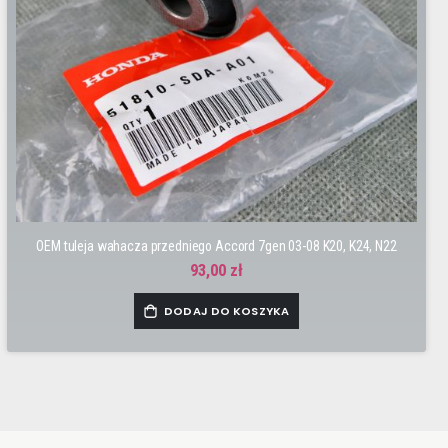
OEM tuleja wahacza przedniego Accord 7gen 03-08 K20, K24, N22
93,00 zł
DODAJ DO KOSZYKA