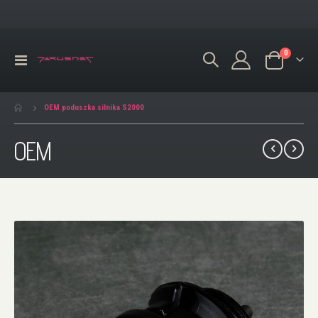
produkty
0
Przełącznik
Koszyk
Nav
OEM poduszka silnika S2000
OEM
Przejdź
na
koniec
galerii