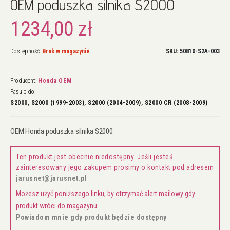
OEM poduszka silnika S2000
na
początek
1234,00 zł
galerii
Dostępność:
Brak w magazynie
SKU
50810-S2A-003
Producent:
Honda OEM
Pasuje do:
S2000, S2000 (1999-2003), S2000 (2004-2009), S2000 CR (2008-2009)
OEM Honda poduszka silnika S2000
Ten produkt jest obecnie niedostępny. Jeśli jesteś
zainteresowany jego zakupem prosimy o kontakt pod adresem
jarusnet@jarusnet.pl
Możesz użyć poniższego linku, by otrzymać alert mailowy gdy
produkt wróci do magazynu
Powiadom mnie gdy produkt będzie dostępny