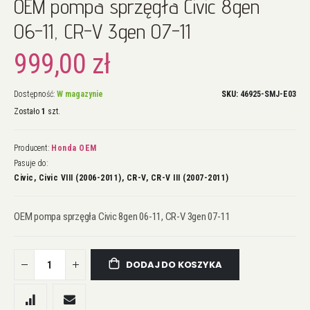
OEM pompa sprzęgła Civic 8gen
na
początek
06-11, CR-V 3gen 07-11
galerii
999,00 zł
Dostępność:
W magazynie
SKU
46925-SMJ-E03
Zostało
1
szt.
Producent:
Honda OEM
Pasuje do:
Civic, Civic VIII (2006-2011), CR-V, CR-V III (2007-2011)
OEM pompa sprzęgła Civic 8gen 06-11, CR-V 3gen 07-11
DODAJ DO KOSZYKA