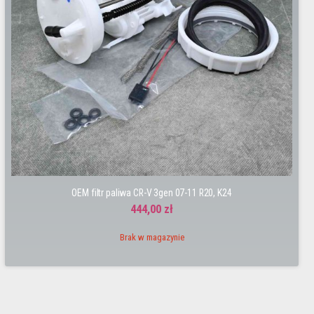
OEM filtr paliwa CR-V 3gen 07-11 R20, K24
444,00 zł
Brak w magazynie