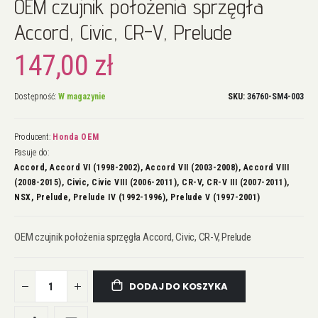
OEM czujnik położenia sprzęgła
na
początek
Accord, Civic, CR-V, Prelude
galerii
147,00 zł
Dostępność:
W magazynie
SKU
36760-SM4-003
Producent:
Honda OEM
Pasuje do:
Accord, Accord VI (1998-2002), Accord VII (2003-2008), Accord VIII
(2008-2015), Civic, Civic VIII (2006-2011), CR-V, CR-V III (2007-2011),
NSX, Prelude, Prelude IV (1992-1996), Prelude V (1997-2001)
OEM czujnik położenia sprzęgła Accord, Civic, CR-V, Prelude
DODAJ DO KOSZYKA