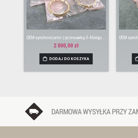
OEM synchronizator z przesuwką 3-4 biegu B16, B18, S9B, S80, H22, M2V5, U2Q7
2 000,00 zł
DODAJ DO KOSZYKA