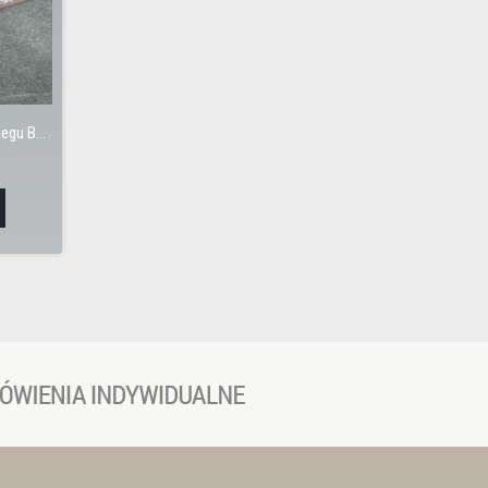
OEM synchronizator z przesuwką 5 biegu B16, B18, S9B, S80