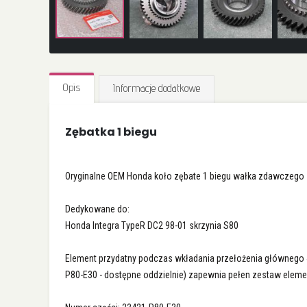
Przejdź
na
Opis
Informacje dodatkowe
początek
galerii
Zębatka 1 biegu
Oryginalne OEM Honda koło zębate 1 biegu wałka zdawczego 
Dedykowane do:
Honda Integra TypeR DC2 98-01 skrzynia S80
Element przydatny podczas wkładania przełożenia głównego 4,7
P80-E30 - dostępne oddzielnie) zapewnia pełen zestaw eleme