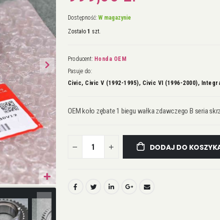
Dostępność:
W magazynie
Zostało
1
szt.
Producent:
Honda OEM
Pasuje do:
Civic, Civic V (1992-1995), Civic VI (1996-2000), Integr
OEM koło zębate 1 biegu wałka zdawczego B seria skr
DODAJ DO KOSZYK