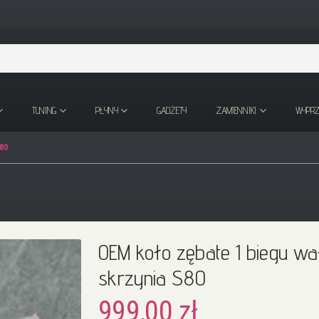
TUNING
PŁYNY
GADŻETY
ZAMIENNIKI
WYPR
80
OEM koło zębate 1 biegu w
skrzynia S80
999,00 zł