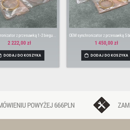
OEM synchronizator z przesuwką 1-2 biegu B16, B18, S9B, S80
2 222,00 zł
1 450,00 zł
DODAJ DO KOSZYKA
DODAJ DO KOSZYKA