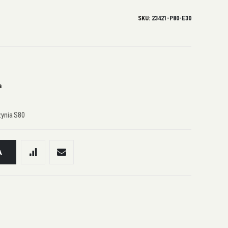
SKU
23421-P80-E30
a
zynia S80
A