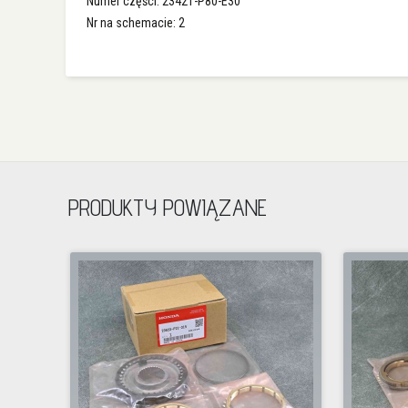
Numer części: 23421-P80-E30
Nr na schemacie: 2
PRODUKTY POWIĄZANE