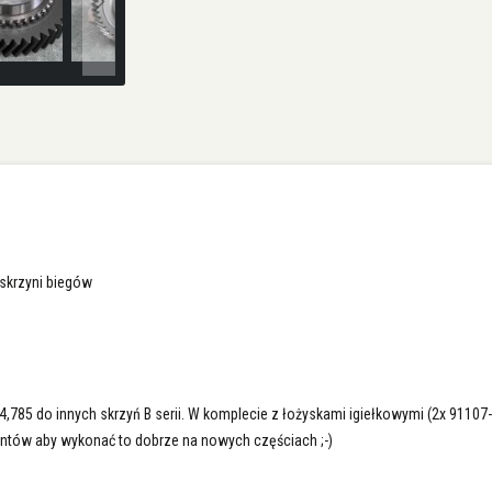
skrzyni biegów
85 do innych skrzyń B serii. W komplecie z łożyskami igiełkowymi (2x 91107-P
ntów aby wykonać to dobrze na nowych częściach ;-)