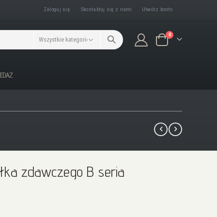
Zaloguj się
Skontaktuj się z nami
Utwórz konto
produkty/ów
0
Koszyk
ZEDAŻ
ałka zdawczego B seria