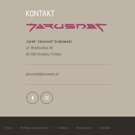
KONTAKT
Jarek 'Jarusnet' Grabowski
ul. Wschodnia 38
63-500 Olszyna, Polska
jarusnet@jarusnet.pl
O Nas
Polityka prywatności
Cookies
Regulamin
Kontakt