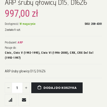
ARP śruby głowicy D15, D16Z6
na
początek
997,00 zł
galerii
Dostępność:
W magazynie
SKU
208-4301
Zostało
1
szt.
Producent:
ARP
Pasuje do:
Civic, Civic V (1992-1995), Civic VI (1996-2000), CRX, CRX Del Sol
(1993-1997)
ARP śruby głowicy D15, D16Z6
DODAJ DO KOSZYKA