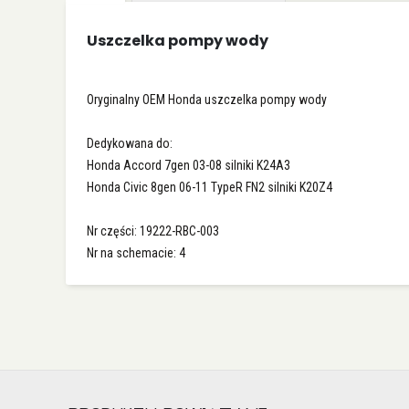
galerii
Uszczelka pompy wody
Oryginalny OEM Honda uszczelka pompy wody
Dedykowana do:
Honda Accord 7gen 03-08 silniki K24A3
Honda Civic 8gen 06-11 TypeR FN2 silniki K20Z4
Nr części: 19222-RBC-003
Nr na schemacie: 4