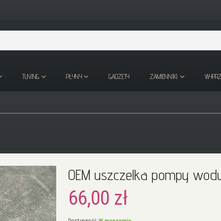
TUNING
PŁYNY
GADŻETY
ZAMIENNIKI
WYPR
OEM uszczelka pompy wod
66,00 zł