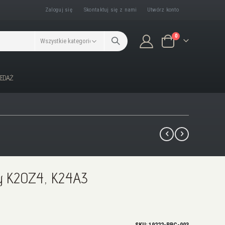
Zaloguj się
Skontaktuj się z nami
Utwórz konto
produkty/ów
0
Koszyk
ZEDAŻ
y K20Z4, K24A3