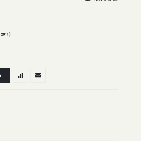
SKU
19222-RBC-003
-2011)
A