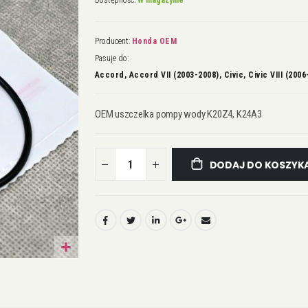
Dostępność:
W magazynie
Producent:
Honda OEM
Pasuje do:
Accord, Accord VII (2003-2008), Civic, Civic VIII (2006
OEM uszczelka pompy wody K20Z4, K24A3
DODAJ DO KOSZYK