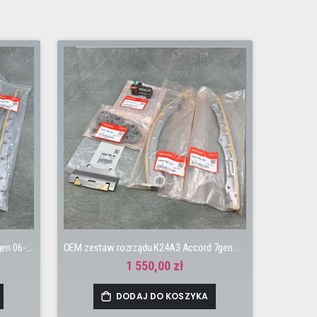
OEM zestaw rozrządu K20Z4 Civic 8gen 06-11 TypeR FN2
OEM zestaw rozrządu K24A3 Accord 7gen 03-08
1 550,00 zł
DODAJ DO KOSZYKA