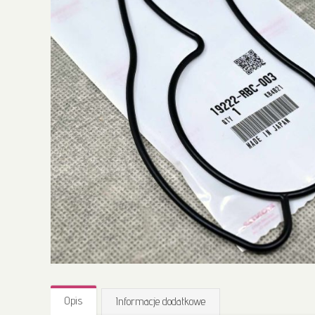
Przejdź
na
Opis
Informacje dodatkowe
początek