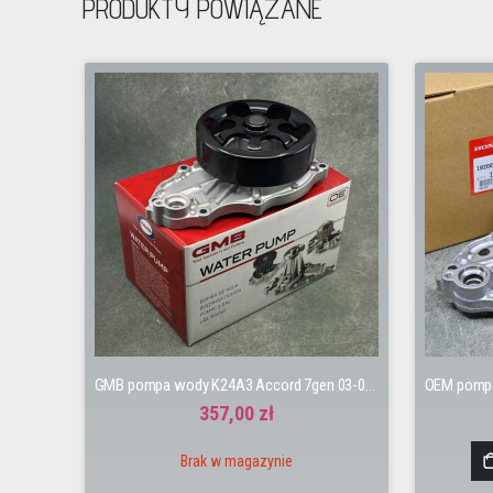
PRODUKTY POWIĄZANE
GMB pompa wody K24A3 Accord 7gen 03-08 K20Z4 Civic 8gen 06-11 TypeR FN2
357,00 zł
Brak w magazynie