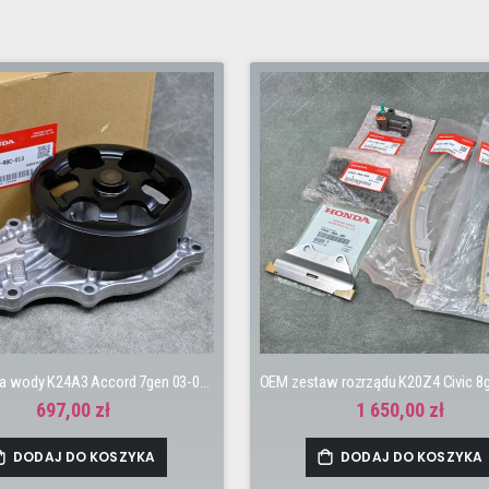
OEM pompa wody K24A3 Accord 7gen 03-08 K20Z4 Civic 8gen 06-11 TypeR FN2
697,00 zł
1 650,00 zł
DODAJ DO KOSZYKA
DODAJ DO KOSZYKA