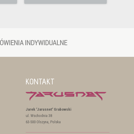
KONTAKT
Jarek 'Jarusnet' Grabowski
ul. Wschodnia 38
63-500 Olszyna, Polska