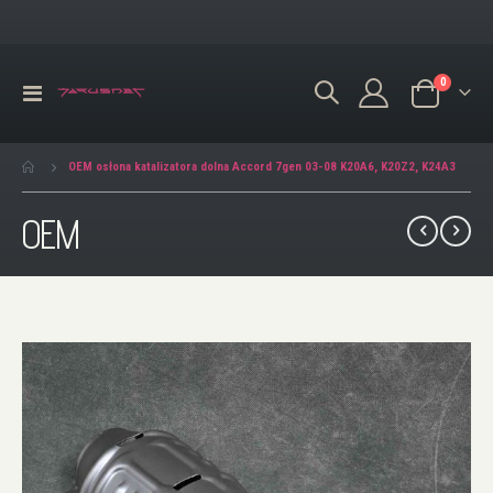
produkty
0
Przełącznik
Koszyk
Nav
OEM osłona katalizatora dolna Accord 7gen 03-08 K20A6, K20Z2, K24A3
OEM
Przejdź
na
koniec
galerii