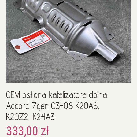
Przejdź
OEM osłona katalizatora dolna
na
początek
Accord 7gen 03-08 K20A6,
galerii
K20Z2, K24A3
333,00 zł