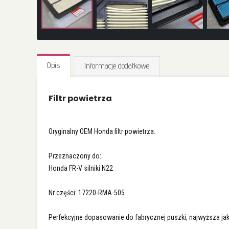
Przejdź
na
Opis
Informacje dodatkowe
początek
galerii
Filtr powietrza
Oryginalny OEM Honda filtr powietrza.
Przeznaczony do:
Honda FR-V silniki N22
Nr części: 17220-RMA-505
Perfekcyjne dopasowanie do fabrycznej puszki, najwyższa jakoś