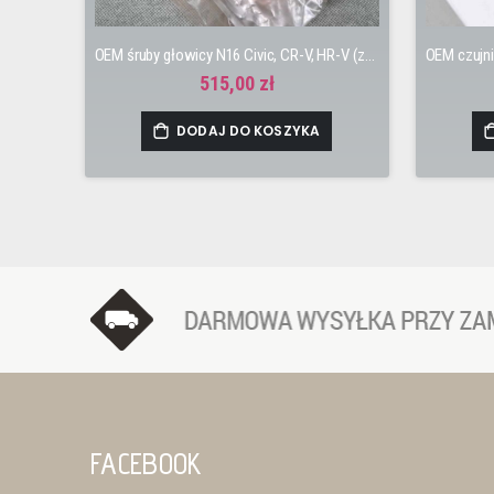
OEM śruby głowicy N16 Civic, CR-V, HR-V (zestaw 10 sztuk)
515,00 zł
DODAJ DO KOSZYKA
FACEBOOK