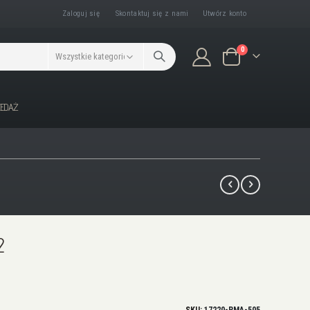
Zaloguj się
Skontaktuj się z nami
Utwórz konto
produkty/ów
0
Koszyk
ZEDAŻ
2