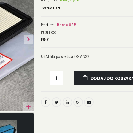
Dostępność:
W magazynie
Zostało
1
szt.
Producent:
Honda OEM
Pasuje do:
FR-V
OEM filtr powietrza FR-V N22
DODAJ DO KOSZYK