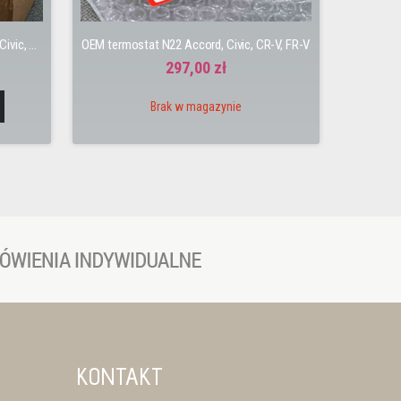
Zestaw rozrządu N22 i-CDTi Accord, Civic, CR-V, FR-V
OEM termostat N22 Accord, Civic, CR-V, FR-V
297,00 zł
Brak w magazynie
KONTAKT