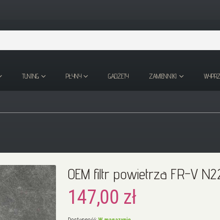
TUNING
PŁYNY
GADŻETY
ZAMIENNIKI
WYPR
OEM filtr powietrza FR-V N2
147,00 zł