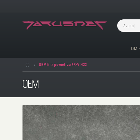
OEM
OEM filtr powietrza FR-V N22
OEM
Przejdź
na
koniec
galerii