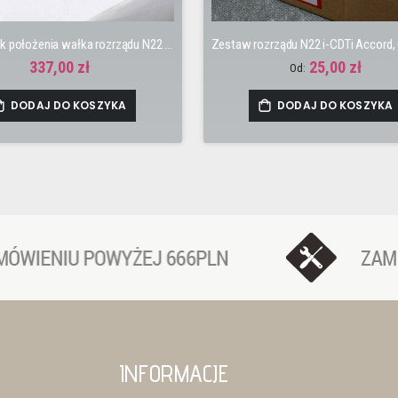
OEM czujnik położenia wałka rozrządu N22 Civic, Accord, CR-V, FR-V
337,00 zł
25,00 zł
Od:
DODAJ DO KOSZYKA
DODAJ DO KOSZYKA
INFORMACJE