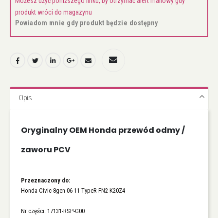
Możesz użyć poniższego linku, by otrzymać alert mailowy gdy
produkt wróci do magazynu
Powiadom mnie gdy produkt będzie dostępny
Opis
Oryginalny OEM Honda przewód odmy /
zaworu PCV
Przeznaczony do:
Honda Civic 8gen 06-11 TypeR FN2 K20Z4
Nr części: 17131-RSP-G00