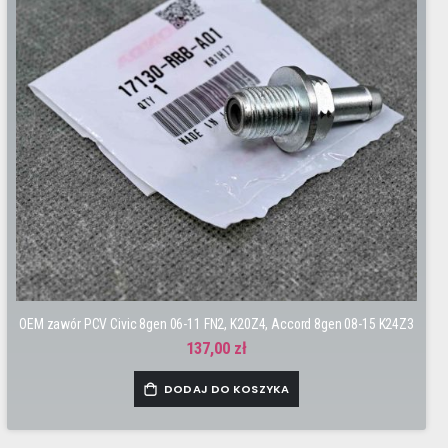
OEM zawór PCV Civic 8gen 06-11 FN2, K20Z4, Accord 8gen 08-15 K24Z3
137,00 zł
DODAJ DO KOSZYKA