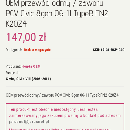
OEM przewód odmy / zaworu
na
początek
PCV Civic 8gen 06-11 TypeR FN2
galerii
K20Z4
147,00 zł
Dostępność:
Brak w magazynie
SKU
17131-RSP-G00
Producent:
Honda OEM
Pasuje do:
Civic, Civic VIII (2006-2011)
OEM przewód odmy / zaworu PCV Civic 8gen 06-11 TypeR FN2 K20Z4
Ten produkt jest obecnie niedostępny. Jeśli jesteś
zainteresowany jego zakupem prosimy o kontakt pod adresem
jarusnet@jarusnet.pl