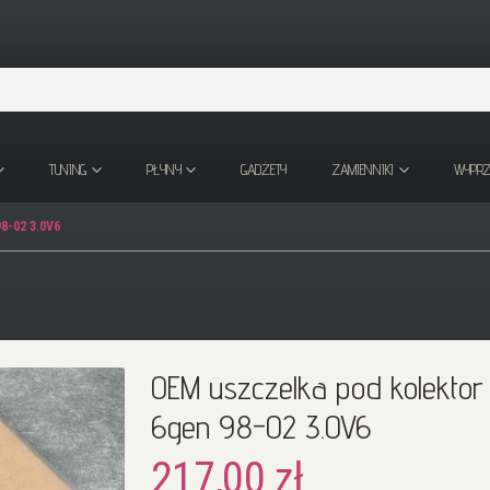
TUNING
PŁYNY
GADŻETY
ZAMIENNIKI
WYPR
8-02 3.0V6
OEM uszczelka pod kolektor
6gen 98-02 3.0V6
217,00 zł