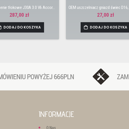
TPR Pierścienie tłokowe J30A 3.0 V6 Accord 6gen 98-02
287,00 zł
27,00 zł
DODAJ DO KOSZYKA
DODAJ DO KOSZYKA
INFORMACJE
O Nas