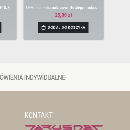
OEM uszczelniacz gniazd świec D16, F18, F20, F22, F23, J30, J35, J37
OEM uszczelka rurki powrotu oleju z turbosprężarki N22 Accord, Civic, CR-V, FR-V
25,00 zł
DODAJ DO KOSZYKA
KONTAKT