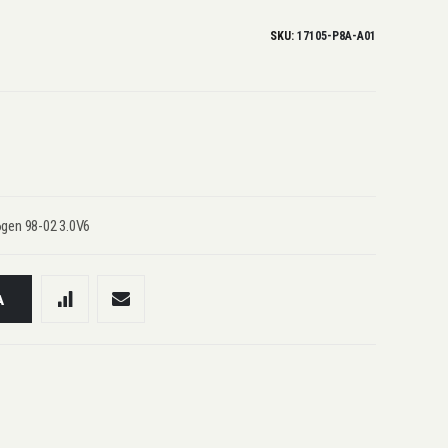
SKU
17105-P8A-A01
gen 98-02 3.0V6
A