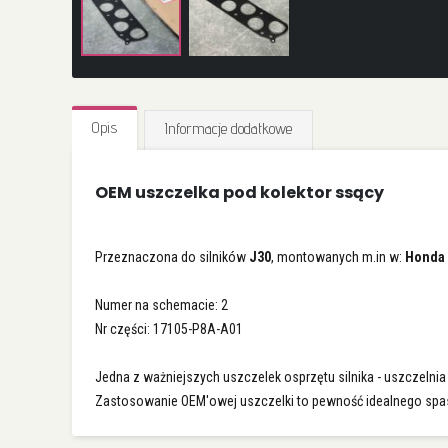
Przejdź
na
Opis
Informacje dodatkowe
początek
galerii
OEM uszczelka pod kolektor ssący
Przeznaczona do silników
J30
, montowanych m.in w:
Honda 
Numer na schemacie: 2
Nr części: 17105-P8A-A01
Jedna z ważniejszych uszczelek osprzętu silnika - uszczelni
Zastosowanie OEM'owej uszczelki to pewność idealnego spaso