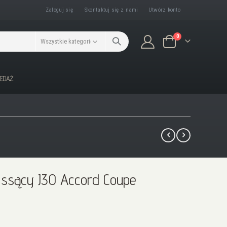
Zaloguj się
Skontaktuj się z nami
Utwórz konto
produkty/ów
0
Koszyk
ZEDAŻ
 ssący J30 Accord Coupe