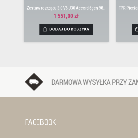
Zestaw rozrządu 3.0 V6 J30 Accord 6gen 98-02
1 551,00 zł
DODAJ DO KOSZYKA
FACEBOOK