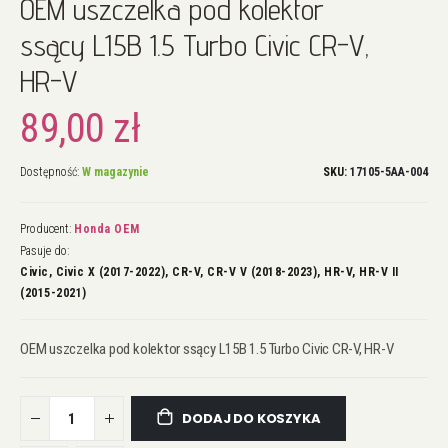
OEM uszczelka pod kolektor
na
początek
ssący L15B 1.5 Turbo Civic CR-V,
galerii
HR-V
89,00 zł
Dostępność:
W magazynie
SKU
17105-5AA-004
Producent:
Honda OEM
Pasuje do:
Civic, Civic X (2017-2022), CR-V, CR-V V (2018-2023), HR-V, HR-V II
(2015-2021)
OEM uszczelka pod kolektor ssący L15B 1.5 Turbo Civic CR-V, HR-V
DODAJ DO KOSZYKA