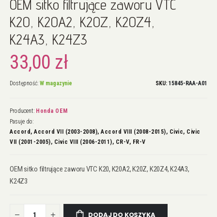
OEM sitko filtrujące zaworu VTC
na
początek
K20, K20A2, K20Z, K20Z4,
galerii
K24A3, K24Z3
33,00 zł
Dostępność:
W magazynie
SKU
15845-RAA-A01
Producent:
Honda OEM
Pasuje do:
Accord, Accord VII (2003-2008), Accord VIII (2008-2015), Civic, Civic
VII (2001-2005), Civic VIII (2006-2011), CR-V, FR-V
OEM sitko filtrujące zaworu VTC K20, K20A2, K20Z, K20Z4, K24A3,
K24Z3
DODAJ DO KOSZYKA