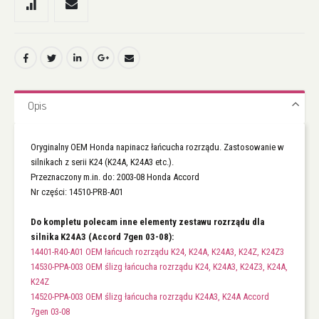
Opis
Oryginalny OEM Honda napinacz łańcucha rozrządu. Zastosowanie w
silnikach z serii K24 (K24A, K24A3 etc.).
Przeznaczony m.in. do: 2003-08 Honda Accord
Nr części: 14510-PRB-A01
Do kompletu polecam inne elementy zestawu rozrządu dla
silnika K24A3 (Accord 7gen 03-08):
14401-R40-A01 OEM łańcuch rozrządu K24, K24A, K24A3, K24Z, K24Z3
14530-PPA-003 OEM ślizg łańcucha rozrządu K24, K24A3, K24Z3, K24A,
K24Z
14520-PPA-003 OEM ślizg łańcucha rozrządu K24A3, K24A Accord
7gen 03-08