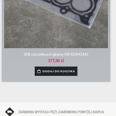
OEM uszczelka pod głowicę K24 K24A K24A3
377,00 zł
DODAJ DO KOSZYKA