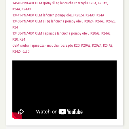
14540-PRB-A01 OEM górny ślizg łańcucha rozrządu K20A, K20A2,
K24A, K24A3
13441-PNA-004 OEM łańcuch pompy oleju K20Z4, K24A3, K24A
13460-PNA-004 OEM ślizg łańcucha pompy oleju K20Z4, K24A3, K24Z3,
K24
13450-PNA-004 OEM napinacz łańcucha pompy oleju K20A2, K24A3,
K20, K24
OEM śruba napinacza łańcucha rozrządu K20, K20A2, K20Z4, K24A3,
K24Z4 6x30