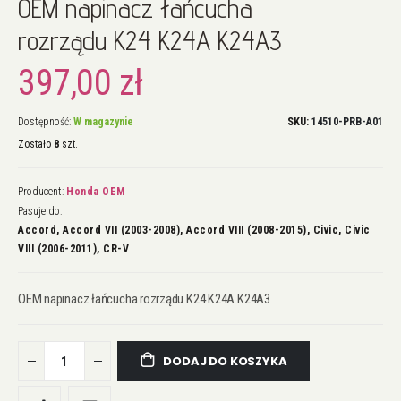
OEM napinacz łańcucha
na
początek
rozrządu K24 K24A K24A3
galerii
397,00 zł
Dostępność:
W magazynie
SKU
14510-PRB-A01
Zostało
8
szt.
Producent:
Honda OEM
Pasuje do:
Accord, Accord VII (2003-2008), Accord VIII (2008-2015), Civic, Civic
VIII (2006-2011), CR-V
OEM napinacz łańcucha rozrządu K24 K24A K24A3
DODAJ DO KOSZYKA