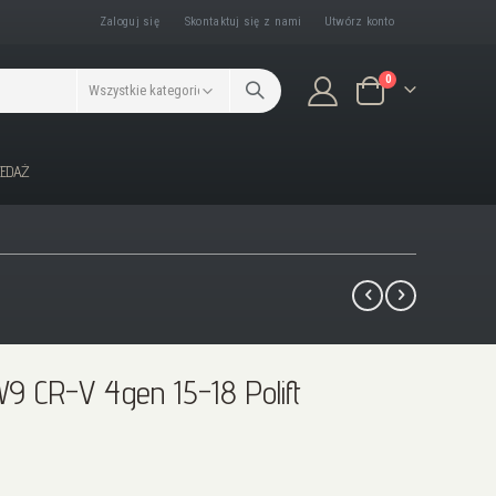
Zaloguj się
Skontaktuj się z nami
Utwórz konto
produkty/ów
0
Koszyk
ZEDAŻ
 CR-V 4gen 15-18 Polift