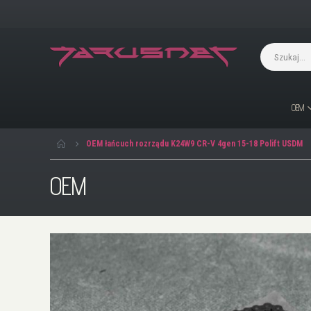
OEM
OEM łańcuch rozrządu K24W9 CR-V 4gen 15-18 Polift USDM
OEM
Przejdź
na
koniec
galerii