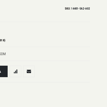
SKU
14401-5A2-A02
018)
USDM
A