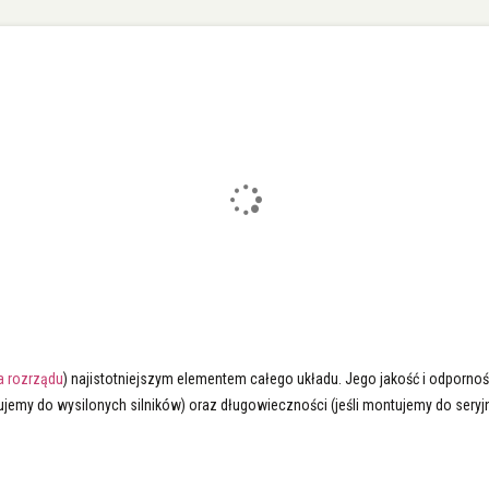
a rozrządu
) najistotniejszym elementem całego układu. Jego jakość i odpornoś
jemy do wysilonych silników) oraz długowieczności (jeśli montujemy do sery