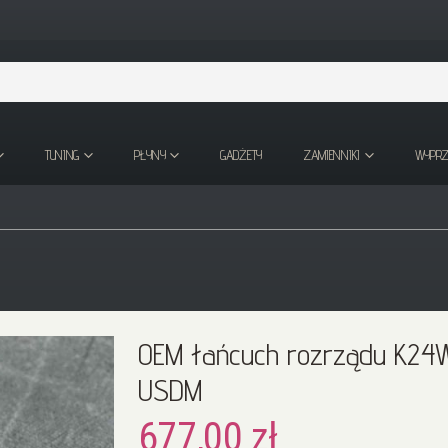
TUNING
PŁYNY
GADŻETY
ZAMIENNIKI
WYPR
OEM łańcuch rozrządu K24W9
USDM
677,00 zł