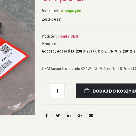
Dostępność:
W magazynie
Zostało
6
szt.
Producent:
Honda OEM
Pasuje do:
Accord, Accord IX (2013-2017), CR-V, CR-V IV (2012-2
OEM łańcuch rozrządu K24W9 CR-V 4gen 15-18 Polift 
DODAJ DO KOSZYK