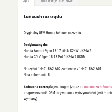
Opis
Informacje dodatkowe
galerii
Łańcuch rozrządu
Oryginalny OEM Honda łańcuch rozrządu
Dedykowany do:
Honda Accord 9gen 13-17 silniki K24W1, K24W2
Honda CR-V 4gen 15-18 Polift K24W9 USDM
Nr części: 14401-5A2-A02 zamiennie z 14401-5A2-A01
N na schemacie: 5
Łańcucha rozrządu
jest drugim (zaraz po
napinaczu łańcuch
długowieczność. OEM to gwarancja wytrzymałości (jeśli montu
wymiany)