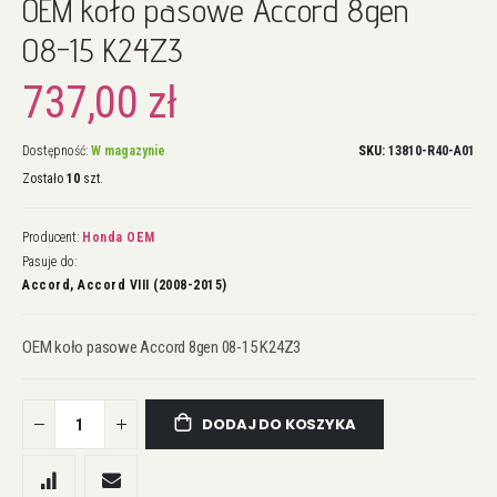
OEM koło pasowe Accord 8gen
na
początek
08-15 K24Z3
galerii
737,00 zł
Dostępność:
W magazynie
SKU
13810-R40-A01
Zostało
10
szt.
Producent:
Honda OEM
Pasuje do:
Accord, Accord VIII (2008-2015)
OEM koło pasowe Accord 8gen 08-15 K24Z3
DODAJ DO KOSZYKA