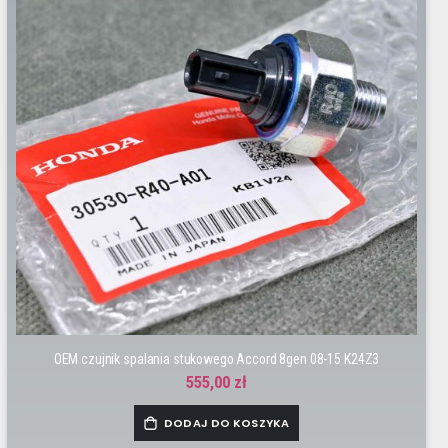
OEM czujnik spalania stukowego Accord 8gen 08-15 K24Z3
555,00 zł
DODAJ DO KOSZYKA