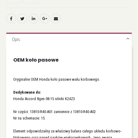
Opis
OEM koło pasowe
Oryginalne OEM Honda koło pasowe wału korbowego.
Dedykowane do:
Honda Accord 8gen 08-15 silniki K24Z3
Nr części: 13810-R40-A01 zamiennie z 13810-R40-A02
Nr na schemacie: 15
Element odpowidzialny za właściwy balans całego układu korbowo-
tłokowego oraz napęd pasków wielorowkowych. Jego awaria