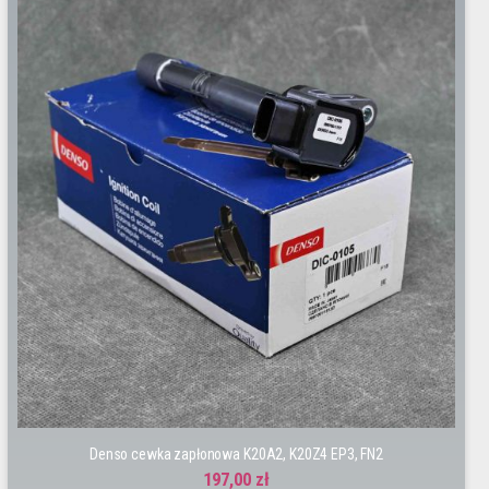
Denso cewka zapłonowa K20A2, K20Z4 EP3, FN2
197,00 zł