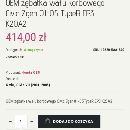
OEM zębatka wału korbowego
na
początek
Civic 7gen 01-05 TypeR EP3
galerii
K20A2
414,00 zł
Dostępność:
W magazynie
SKU
13620-RAA-A02
Zostało
1
szt.
Producent:
Honda OEM
Pasuje do:
Civic, Civic VII (2001-2005)
OEM zębatka wału korbowego Civic 7gen 01-05 TypeR EP3 K20A2
DODAJ DO KOSZYKA