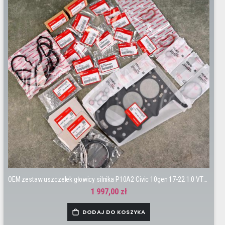
OEM zestaw uszczelek głowicy silnika P10A2 Civic 10gen 17-22 1.0 VTEC
1 997,00 zł
DODAJ DO KOSZYKA