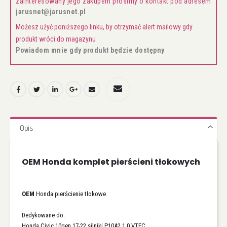
zainteresowany jego zakupem prosimy o kontakt pod adresem
jarusnet@jarusnet.pl
Możesz użyć poniższego linku, by otrzymać alert mailowy gdy
produkt wróci do magazynu
Powiadom mnie gdy produkt będzie dostępny
Opis
OEM Honda komplet pierścieni tłokowych
OEM
Honda pierścienie tłokowe
Dedykowane do:
Honda Civic 10gen 17-22 silniki P10A2 1.0 VTEC