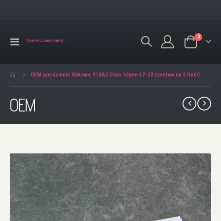
produkty
0
Przełącznik
Koszyk
Nav
OEM pierścienie tłokowe P10A2 Civic 10gen 17-22 (zestaw na 3 tłoki)
OEM
Przejdź
na
koniec
galerii