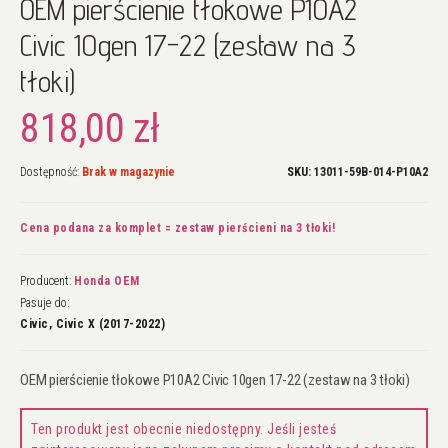
OEM pierścienie tłokowe P10A2
na
początek
Civic 10gen 17-22 (zestaw na 3
galerii
tłoki)
818,00 zł
Dostępność:
Brak w magazynie
SKU
13011-59B-014-P10A2
Cena podana za komplet = zestaw pierścieni na 3 tłoki!
Producent:
Honda OEM
Pasuje do:
Civic, Civic X (2017-2022)
OEM pierścienie tłokowe P10A2 Civic 10gen 17-22 (zestaw na 3 tłoki)
Ten produkt jest obecnie niedostępny. Jeśli jesteś