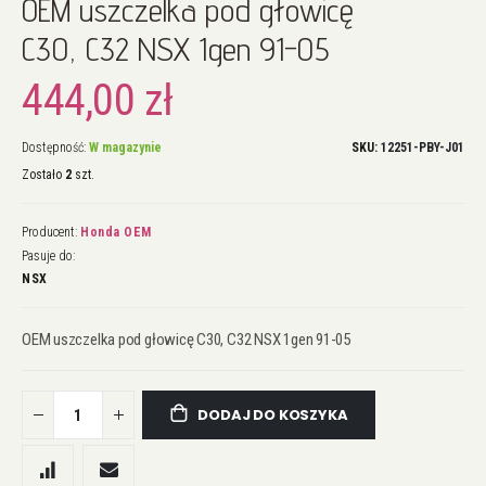
OEM uszczelka pod głowicę
na
początek
C30, C32 NSX 1gen 91-05
galerii
444,00 zł
Dostępność:
W magazynie
SKU
12251-PBY-J01
Zostało
2
szt.
Producent:
Honda OEM
Pasuje do:
NSX
OEM uszczelka pod głowicę C30, C32 NSX 1gen 91-05
DODAJ DO KOSZYKA