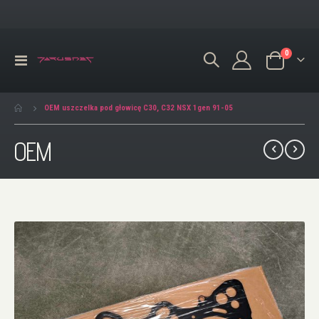
produkty
0
Przełącznik
Koszyk
Nav
OEM uszczelka pod głowicę C30, C32 NSX 1gen 91-05
OEM
Przejdź
na
koniec
galerii