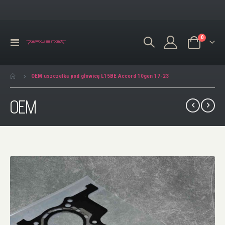
produkty
0
Przełącznik
Koszyk
Nav
OEM uszczelka pod głowicę L15BE Accord 10gen 17-23
OEM
Przejdź
na
koniec
galerii