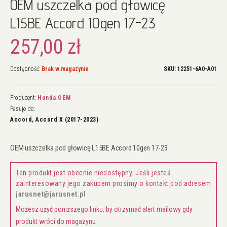
OEM uszczelka pod głowicę
na
początek
L15BE Accord 10gen 17-23
galerii
257,00 zł
Dostępność:
Brak w magazynie
SKU
12251-6A0-A01
Producent:
Honda OEM
Pasuje do:
Accord, Accord X (2017-2023)
OEM uszczelka pod głowicę L15BE Accord 10gen 17-23
Ten produkt jest obecnie niedostępny. Jeśli jesteś
zainteresowany jego zakupem prosimy o kontakt pod adresem
jarusnet@jarusnet.pl
Możesz użyć poniższego linku, by otrzymać alert mailowy gdy
produkt wróci do magazynu