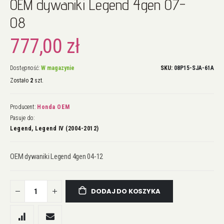
OEM dywaniki Legend 4gen 07-
na
początek
08
galerii
777,00 zł
Dostępność:
W magazynie
SKU
08P15-SJA-61A
Zostało
2
szt.
Producent:
Honda OEM
Pasuje do:
Legend, Legend IV (2004-2012)
OEM dywaniki Legend 4gen 04-12
DODAJ DO KOSZYKA