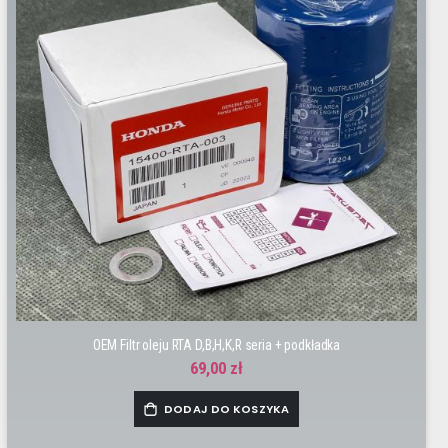
OEM Filtr oleju RTA D,B,H,K,R seria + podkładka
69,00 zł
DODAJ DO KOSZYKA