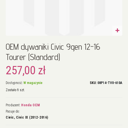
Przejdź
OEM dywaniki Civic 9gen 12-16
na
początek
Tourer (Standard)
galerii
257,00 zł
Dostępność:
W magazynie
SKU
08P14-TV0-610A
Zostało
1
szt.
Producent:
Honda OEM
Pasuje do:
Civic, Civic IX (2012-2016)