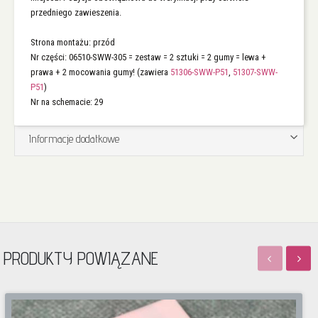
przedniego zawieszenia.
Strona montażu: przód
Nr części: 06510-SWW-305 = zestaw = 2 sztuki = 2 gumy = lewa +
prawa + 2 mocowania gumy! (zawiera
51306-SWW-P51
,
51307-SWW-
P51
)
Nr na schemacie: 29
Informacje dodatkowe
PRODUKTY POWIĄZANE