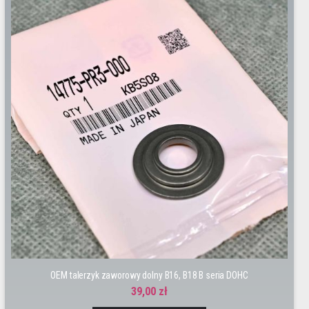
OEM talerzyk zaworowy dolny B16, B18 B seria DOHC
39,00 zł