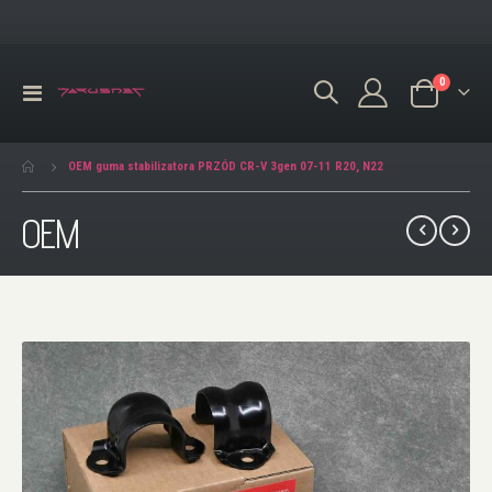
produkty
0
Przełącznik
Koszyk
Nav
OEM guma stabilizatora PRZÓD CR-V 3gen 07-11 R20, N22
OEM
Przejdź
na
koniec
galerii