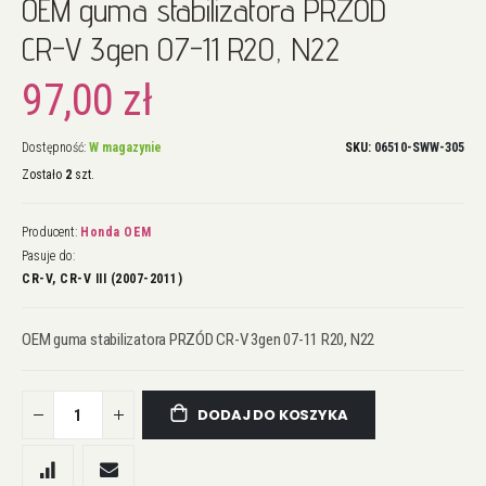
OEM guma stabilizatora PRZÓD
na
początek
CR-V 3gen 07-11 R20, N22
galerii
97,00 zł
Dostępność:
W magazynie
SKU
06510-SWW-305
Zostało
2
szt.
Producent:
Honda OEM
Pasuje do:
CR-V, CR-V III (2007-2011)
OEM guma stabilizatora PRZÓD CR-V 3gen 07-11 R20, N22
DODAJ DO KOSZYKA